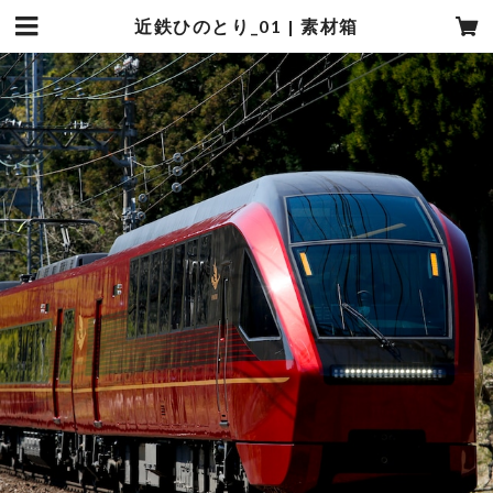
近鉄ひのとり_01 | 素材箱