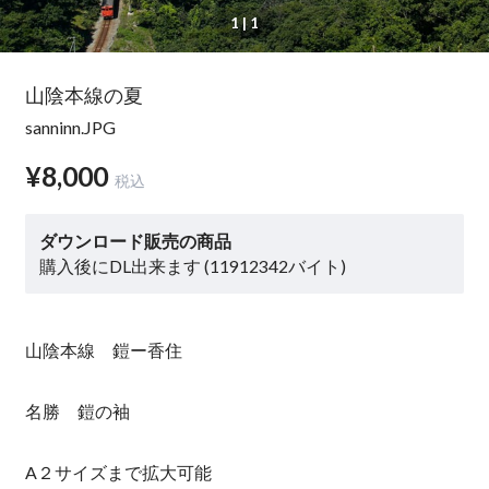
1
| 1
山陰本線の夏
sanninn.JPG
¥8,000
税込
ダウンロード販売の商品
購入後にDL出来ます (11912342バイト)
山陰本線 鎧ー香住
名勝 鎧の袖
A２サイズまで拡大可能